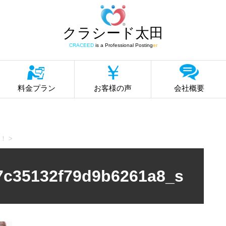
クラシード太田
CRACEED
is a Professional Posting
er
料金プラン
お客様の声
会社概要
！
>
7c35132f79d9b6261a8_s