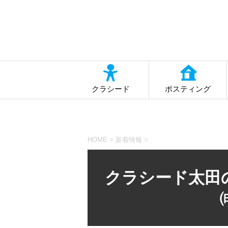
クラシード
ポスティング
HOME
>
新着情報
>
クラシード太田の