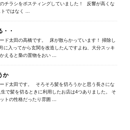
のチラシをポスティングしていました！ 反響が高くな
ストではなく …
る・・
ード太田の高橋です。 床が散らかっています！ 掃除し
9月に入ってから玄関を改造したんですよね、大分スッキ
かえると梟の置物をおい …
うか
ード太田です。 そろそろ髪を切ろうかと思う長さにな
人生で髪を切るときに利用したお店は4つありました。 そ
ットの性格だったり雰囲 …