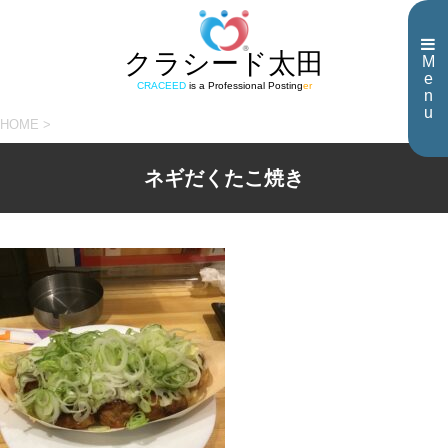
クラシード太田
M
e
CRACEED
is a Professional Posting
er
n
u
HOME
>
ネギだくたこ焼き