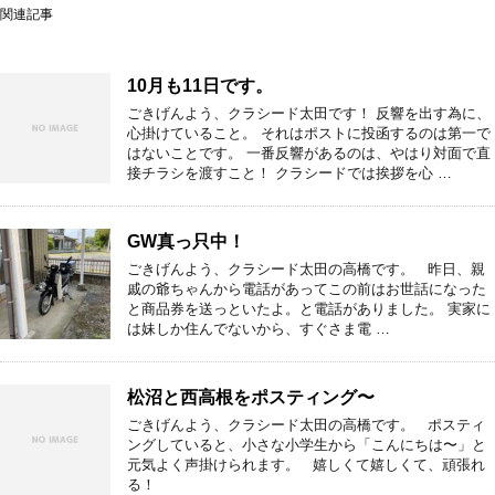
関連記事
10月も11日です。
ごきげんよう、クラシード太田です！ 反響を出す為に、
心掛けていること。 それはポストに投函するのは第一で
はないことです。 一番反響があるのは、やはり対面で直
接チラシを渡すこと！ クラシードでは挨拶を心 …
GW真っ只中！
ごきげんよう、クラシード太田の高橋です。 昨日、親
戚の爺ちゃんから電話があってこの前はお世話になった
と商品券を送っといたよ。と電話がありました。 実家に
は妹しか住んでないから、すぐさま電 …
松沼と西高根をポスティング〜
ごきげんよう、クラシード太田の高橋です。 ポスティ
ングしていると、小さな小学生から「こんにちは〜」と
元気よく声掛けられます。 嬉しくて嬉しくて、頑張れ
る！