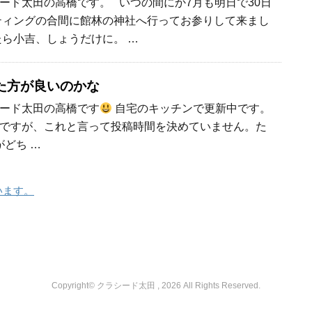
ード太田の高橋です。 いつの間にか7月も明日で30日
ティングの合間に館林の神社へ行ってお参りして来まし
たら小吉、しょうだけに。 …
た方が良いのかな
ード太田の高橋です
自宅のキッチンで更新中です。
ですが、これと言って投稿時間を決めていません。た
がどち …
います。
Copyright© クラシード太田 , 2026 All Rights Reserved.