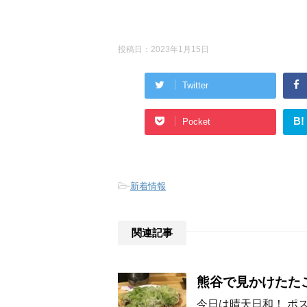
投稿日：
2023年1月15日
Twitter
B!
Pocket
-
新着情報
関連記事
熊谷で見かけたた
今日は晴天日和！ ポ