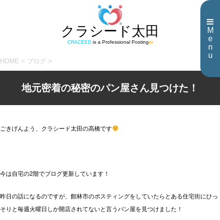
クラシード太田
M
e
CRACEED
is a Professional Posting
er
n
u
HOME
>
ブログ
>
地元密着の秘密のパン屋さん見つけた！
ごきげんよう、クラシード太田の高橋です
今は自宅の2階でブログ更新しています！
昨日の話になるのですが、館林市のポスティングをしていたらとある住宅街にひっ
そりと毎週火曜日しか開店されてないと言うパン屋を見つけました！