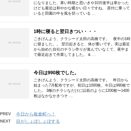
になりました、寒い時期と思いきや10月後半は寒かった
けども最近は和やかな暖かい日々ですね。 原付に乗って
いると田園の中を風を切っている …
1時に寝ると翌日きつい・・・
ごきげんよう、クラシード太田の高橋です。 夜中の1時
に寝ました。。 翌日起きると、体が重いです。実は最近
から始めた自社のチラシ作りが進んでいなくて、夜中ま
で最近起きて作業してました。 & …
今日は990枚でした。
ごきげんよう、クラシード太田の高橋です。 昨日から
始まった7月配布ですが、初日は1000枚、今日は990枚で
した。 3種のチラシなだけに以前のように1200枚〜1400
枚はなかなかきつそ …
PREV
今日から板倉町へ！
NEXT
目がしょぼしょぼする